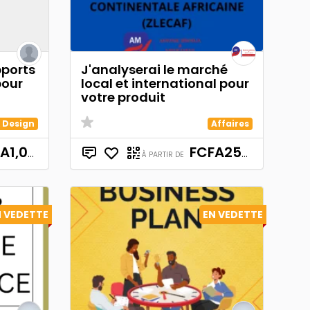
pports
J'analyserai le marché
pour
local et international pour
votre produit
 Design
Affaires
1,000
FCFA250,000
À PARTIR DE
N VEDETTE
EN VEDETTE