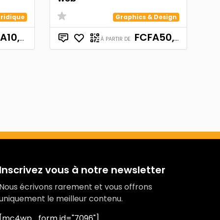
uridique
Graphics & Design
10,000
FCFA50,000
À PARTIR DE
Inscrivez vous à notre newsletter
Nous écrivons rarement et vous offrons
uniquement le meilleur contenu.
[mc4wp_form id="7096"]