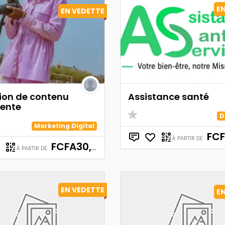
E
EN VEDETTE
ion de contenu
Assistance santé
nente
D
Marketing Digital
FCFA
À PARTIR DE
FCFA30,000
À PARTIR DE
EN VEDETTE
E