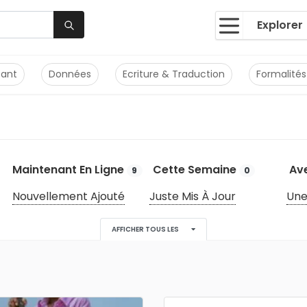
Explorer
tant
Données
Ecriture & Traduction
Formalités
Maintenant En Ligne
Cette Semaine
Ave
9
0
Nouvellement Ajouté
Juste Mis À Jour
Une
AFFICHER TOUS LES