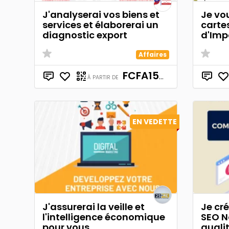
J'analyserai vos biens et
Je vou
services et élaborerai un
carte
diagnostic export
d'Imp
Affaires
FCFA150,000
À PARTIR DE
EN VEDETTE
J'assurerai la veille et
Je cr
l'intelligence économique
SEO N
pour vous
quali