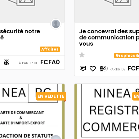
 sécurité notre
Je concevrai des su
té
de communication 
vous
Affaires
Graphics &
FCFA0
À PARTIR DE
FCFA
À PARTIR DE
EN VEDETTE
E