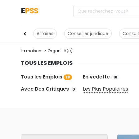
E
PSS
Affaires
Conseiller juridique
Consul
La maison
Organisé(e)
TOUS LES EMPLOIS
Tous les Emplois
En vedette
19
18
Avec Des Critiques
Les Plus Populaires
0
Moins cher