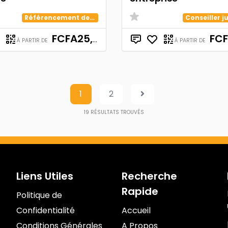
Référencement de Site Web
Conseiller j
FCFA25,000
FCFA
À PARTIR DE
À PARTIR DE
1
2
19
RÉSULTATS TROUVÉS
Liens Utiles
Recherche
Rapide
Politique de
Confidentialité
Accueil
Conditions Générales
A Propos