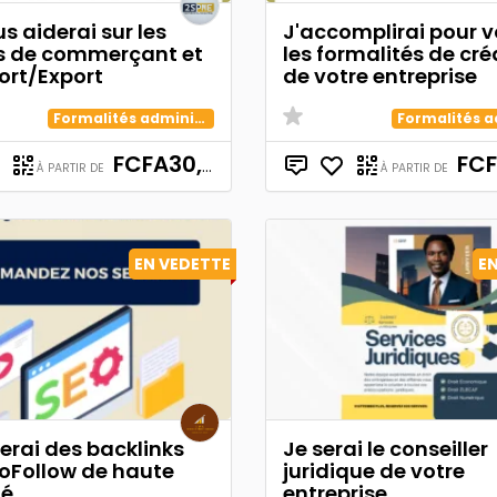
s aiderai sur les
J'accomplirai pour 
s de commerçant et
les formalités de cré
ort/Export
de votre entreprise
Formalités administratives de création d'entreprises
FCFA30,000
FCFA
À PARTIR DE
À PARTIR DE
EN VEDETTE
E
éerai des backlinks
Je serai le conseiller
oFollow de haute
juridique de votre
té
entreprise