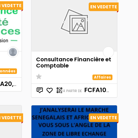
N VEDETTE
EN VEDETTE
Consultance Financière et
Comptable
onnées
Affaires
20,000
FCFA100,000
À PARTIR DE
N VEDETTE
EN VEDETTE