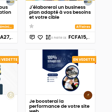
vous
J'élaborerai un business
ation
plan adapté à vos besoins
et votre cible
Formalités administratives de création d'entreprises
Affaires
27,500
FCFA15,000
À PARTIR DE
N VEDETTE
EN VEDETTE
Je boosterai la
performance de votre site
web