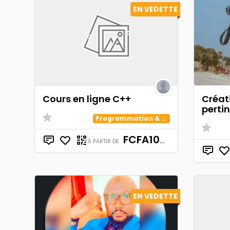
EN VEDETTE
Cours en ligne C++
Créat
perti
Programmation & Technologie
FCFA100,000
À PARTIR DE
EN VEDETTE