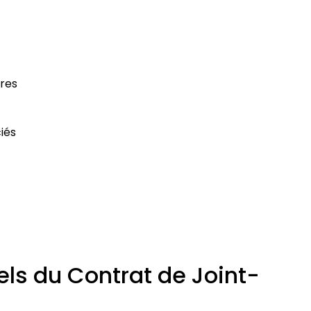
ures
iés
els du Contrat de Joint-