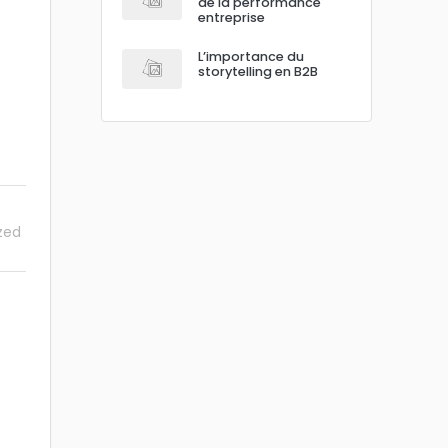
de la performance
entreprise
L’importance du
storytelling en B2B
zed